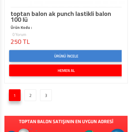
toptan balon ak punch lastikli balon
100 lü
Ürün Kodu :
0 Yorum
250 TL
ÜRÜNÜ İNCELE
HEMEN AL
1
2
3