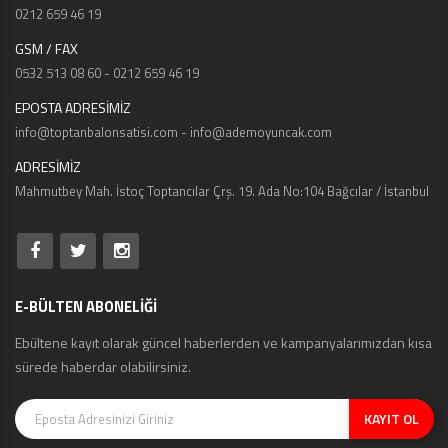
0212 659 46 19
GSM / FAX
0532 513 08 60 - 0212 659 46 19
EPOSTA ADRESİMİZ
info@toptanbalonsatisi.com - info@ademoyuncak.com
ADRESİMİZ
Mahmutbey Mah. İstoç Toptancılar Çrş. 19. Ada No:104 Bağcılar / İstanbul
E-BÜLTEN ABONELİĞİ
Ebültene kayıt olarak güncel haberlerden ve kampanyalarımızdan kısa
sürede haberdar olabilirsiniz.
KAYIT OL