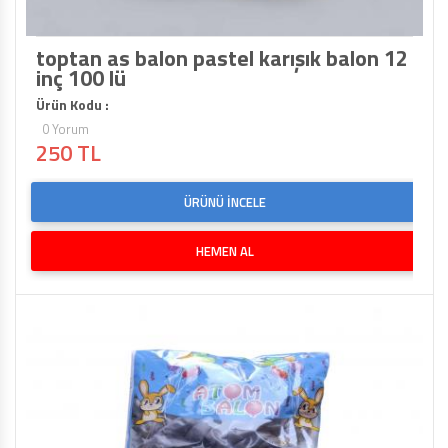
toptan as balon pastel karışık balon 12
inç 100 lü
Ürün Kodu :
0 Yorum
250 TL
ÜRÜNÜ İNCELE
HEMEN AL