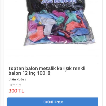
toptan balon metalik karışık renkli
balon 12 inç 100 lü
Ürün Kodu :
0 Yorum
300 TL
ÜRÜNÜ İNCELE