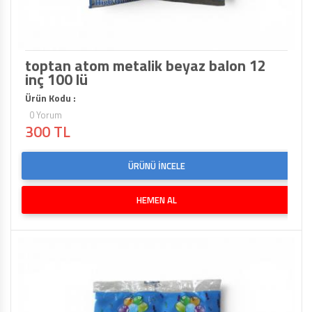
TOPTAN MAKARON BALONLAR 12 INÇ
BALON ŞIŞIRME MAKINALARI
toptan atom metalik beyaz balon 12
ŞEKILLI BALONLAR
inç 100 lü
Ürün Kodu :
ÖZEL BASKILI BALON
0 Yorum
300 TL
IŞIKLI BALON,LED IŞIKLI BALON
ÜRÜNÜ İNCELE
HEMEN AL