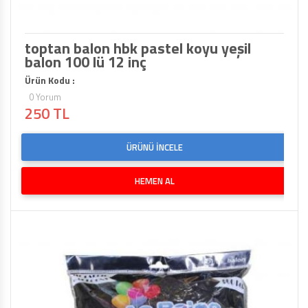
toptan balon hbk pastel koyu yeşil
balon 100 lü 12 inç
Ürün Kodu :
0 Yorum
250 TL
ÜRÜNÜ İNCELE
HEMEN AL