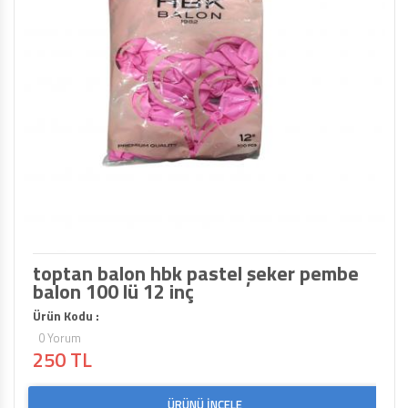
toptan balon hbk pastel şeker pembe
balon 100 lü 12 inç
Ürün Kodu :
0 Yorum
250 TL
ÜRÜNÜ İNCELE